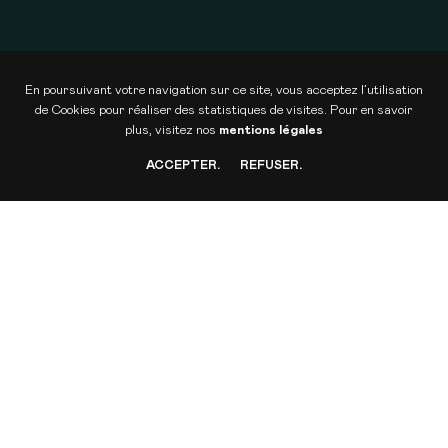
Réalité Virtuelle
En poursuivant votre navigation sur ce site, vous acceptez l’utilisation
de Cookies pour réaliser
des statistiques de visites. Pour en savoir
plus, visitez nos
mentions légales
ACCEPTER
.
REFUSER
.