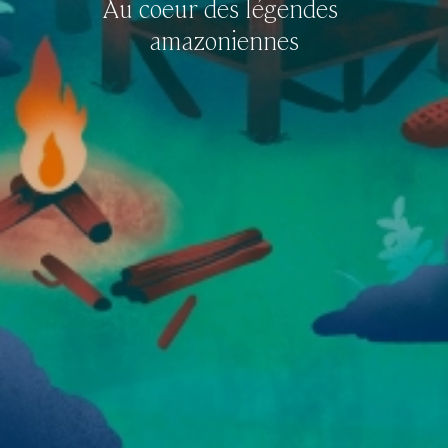
Au
coeur
des
légendes
amazoniennes